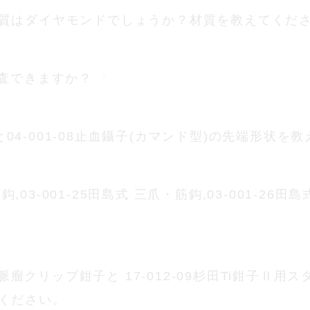
質はダイヤモンドでしょうか？材質を教えてくだ
検査できますか？
無鈎と04-001-08止血鑷子(カマンド型)の先端形状
筋鈎,03-001-25田島式 三爪・筋鈎,03-001-2
付動脈瘤クリップ鉗子と 17-012-09杉田Ti鉗子Ⅱ
ください。