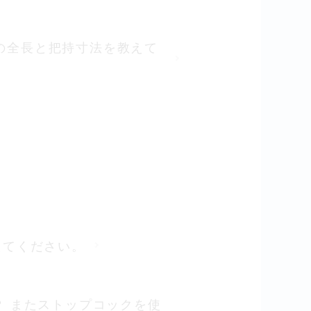
小型の全長と把持寸法を教えて
えてください。
か？ またストップコックを使