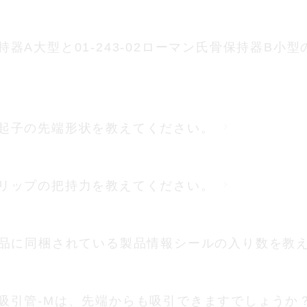
骨保持器A大型と01-243-02ローマン氏骨保持器B
頭骨膜起子の先端形状を教えてください。
頭皮クリップの把持力を教えてください。
品に同梱されている製品情報シールの入り数を教
ン外科吸引管-Mは、先端からも吸引できますでしょう