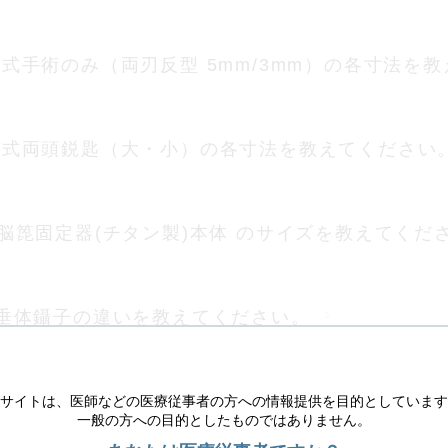
3-16京大式手術のみ（両刃反型 5mm/3mm）の各寸法
2-06生田式両頭鋭匙（大・小）の各寸法を教えてください
自在脳箆固定器(チタン製)本体 のサイズを教えてくだ
-04_下垂体鑷子の違いを教えてください。
大)/07-213-00脳室穿刺針(小)の直径や全長を教え
サイトは、医師などの医療従事者の方への情報提供を目的としています
一般の方への目的としたものではありません。