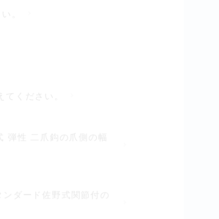
さい。
を教えてください。
6田島式 弾性 二爪鈎の爪側の幅
用スタンダード佐野式関節付の