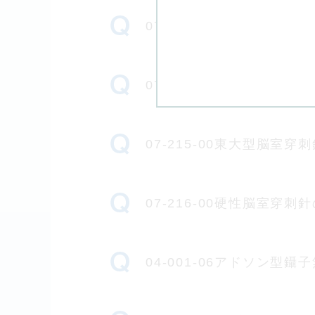
07-214-00九大型脳
07-206-01九大型生検
07-215-00東大型脳
07-216-00硬性脳室
04-001-06アドソン型鑷