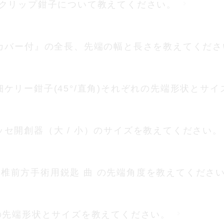
クリップ鉗子について教えてください。
導鉗子 カバー付』の全長、先端の幅と長さを教えてくだ
7-25 先細ケリー鉗子(45°/直角)それぞれの先端形状
-00 ゴッセ開創器（大 / 小）のサイズを教えてください。
7-16 脊椎前方手術用鋭匙 曲 の先端角度を教えてくださ
11)の先端形状とサイズを教えてください。