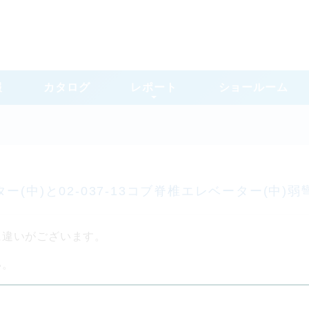
報
カタログ
レポート
ショールーム
ーター(中)と02-037-13コブ脊椎エレベーター(
に違いがございます。
い。