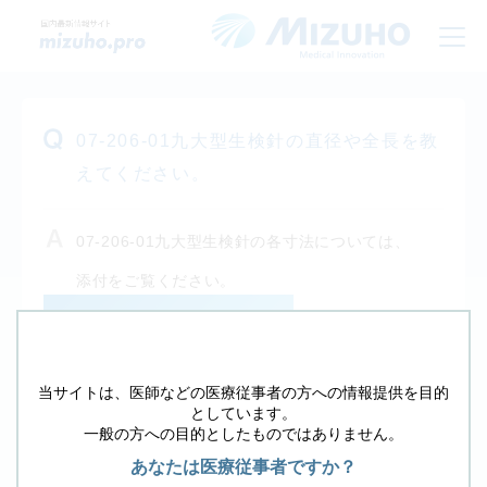
07-206-01九大型生検針の直径や全長を教
えてください。
07-206-01九大型生検針の各寸法については、
添付をご覧ください。
ANSWER
当サイトは、医師などの医療従事者の方への情報提供を目的
戻る
としています。
一般の方への目的としたものではありません。
その他の質問は、下のフォームから検索して下さ
あなたは医療従事者ですか？
い。