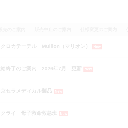
販売のご案内
販売中止のご案内
仕様変更のご案内
ロカテーテル Mullion（マリオン）
New
給終了のご案内 2026年7月 更新
New
】京セラメディカル製品
New
トクライ 母子救命救急班
New