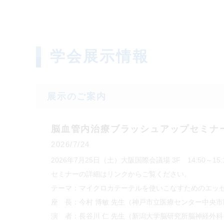
学会展示情報
展示のご案内
脳血管内治療ブラッシュアップセミナー20
2026/7/24
2026年7月25日（土）大阪国際会議場 3F 14:50
セミナーの詳細はリンクからご覧ください。
テーマ：マイクロカテーテルを使いこなすためのエッ
座 長：今村 博敏 先生（神戸市立医療センター中央
演 者：長谷川 仁 先生（新潟大学脳研究所脳神経外科