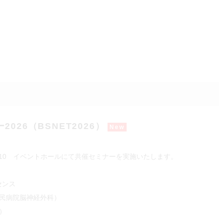
26（BSNET2026）
New
～15:10 イベントホールにて共催セミナーを実施いたします。
センス
市民病院脳神経外科）
）